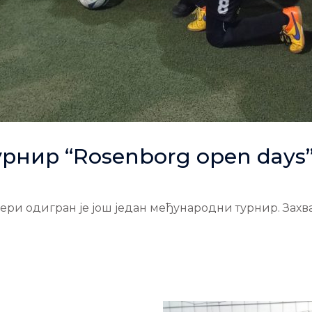
урнир “Rosenborg open days
ери одигран је још један међународни турнир. Зах