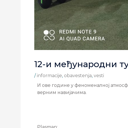
12-и међународни т
/
informacije
,
obavestenja
,
vesti
И ове године у феноменалној атмосф
верним навијачима.
Plasman: