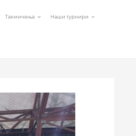
Такмичења
Наши турнири