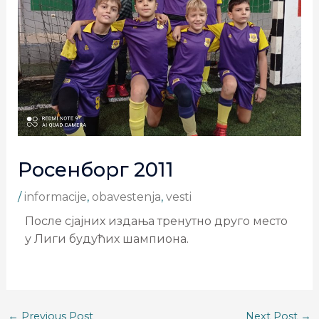
Росенборг 2011
/
informacije
,
obavestenja
,
vesti
После сјајних издања тренутно друго место
у Лиги будућих шампиона.
←
Previous Post
Next Post
→