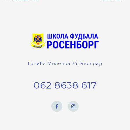
Грчића Миленка 74, Београд
062 8638 617
F
I
a
n
c
s
e
t
b
a
o
g
o
r